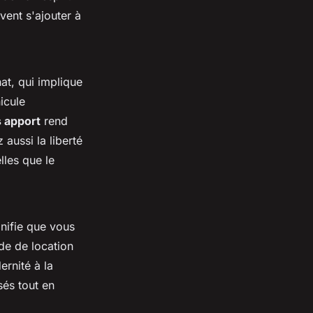
vent s'ajouter à
at, qui implique
icule
s apport
rend
aussi la liberté
lles que le
gnifie que vous
de de location
rnité à la
sés tout en