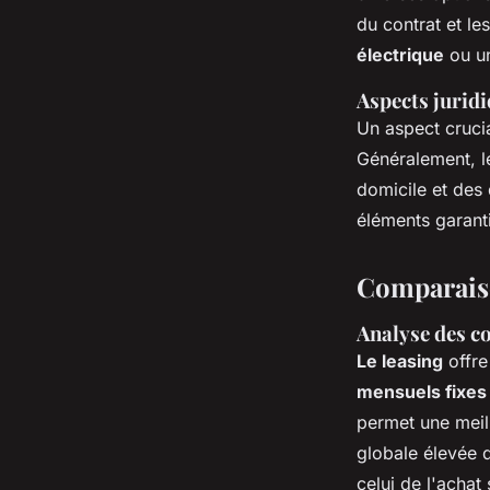
du contrat et l
électrique
ou un
Aspects jurid
Un aspect crucia
Généralement, le
domicile et des
éléments garant
Comparaiso
Analyse des c
Le leasing
offre
mensuels fixes
permet une meil
globale élevée d
celui de l'achat