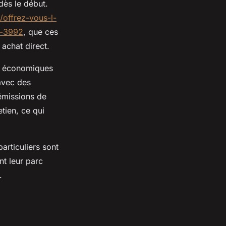
dès le début.
/offrez-vous-l-
--3992
, que ces
achat direct.
es économiques
 avec des
 émissions de
etien, ce qui
articuliers sont
nt leur parc
.