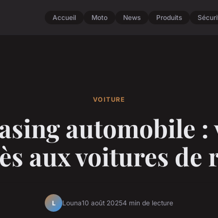
Accueil
Moto
News
Produits
Sécuri
VOITURE
easing automobile : 
ès aux voitures de 
Louna
10 août 2025
4 min de lecture
L