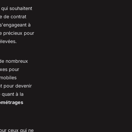
qui souhaitent
e de contrat
 s'engageant à
e précieux pour
élevées.
t de nombreux
ixes pour
omobiles
at pour devenir
 quant à la
lométrages
our ceux qui ne