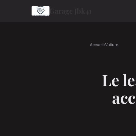
Garage Jbk41
Accueil
›
Voiture
Le l
acc