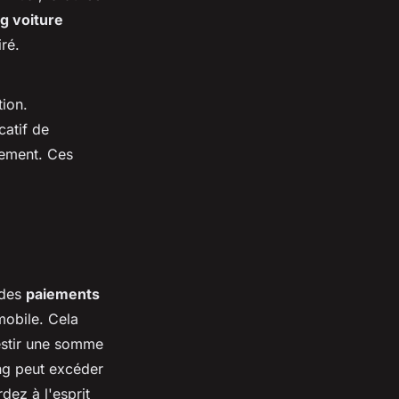
ng voiture
ré.
tion.
catif de
sement. Ces
 des
paiements
mobile. Cela
vestir une somme
ing peut excéder
dez à l'esprit