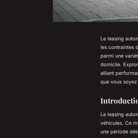
Le leasing auto
les contraintes 
parmi une variét
domicile. Explo
alliant perform
que vous soyez p
Introducti
Le leasing autom
véhicules. Ce m
une période déte