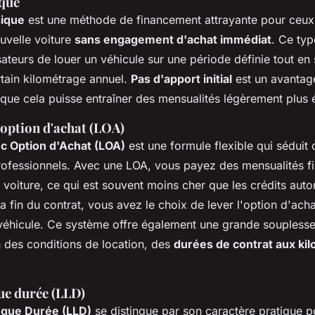
ique
sique
est une méthode de financement attrayante pour ceux 
uvelle voiture
sans engagement d'achat immédiat
. Ce typ
sateurs de louer un véhicule sur une période définie tout en
rtain kilométrage annuel.
Pas d'apport initial
est un avantag
que cela puisse entraîner des mensualités légèrement plus 
 option d'achat (LOA)
c Option d'Achat (LOA)
est une formule flexible qui sédui
 professionnels. Avec une LOA, vous payez des mensualités f
 la voiture, ce qui est souvent moins cher que les crédits aut
 la fin du contrat, vous avez le choix de lever l'option d'ach
 véhicule. Ce système offre également une grande souplesse
n des conditions de location, des
durées de contrat aux ki
ue durée (LLD)
ngue Durée (LLD)
se distingue par son caractère pratique p