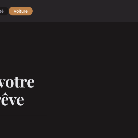
té
Voiture
votre
rêve