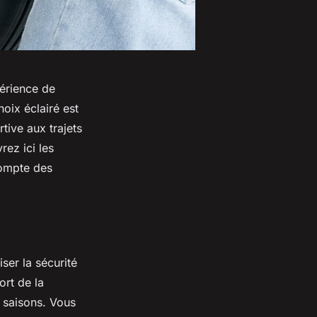
périence de
oix éclairé est
tive aux trajets
ez ici les
compte des
ser la sécurité
ort de la
s saisons. Vous