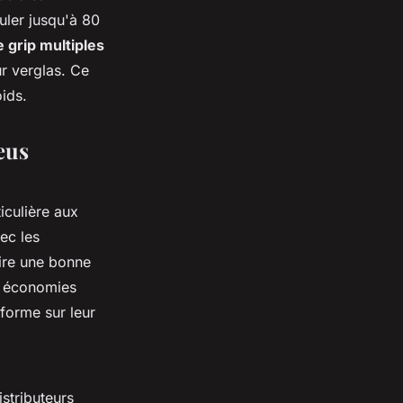
uler jusqu'à 80
e grip multiples
ur verglas. Ce
oids.
eus
iculière aux
ec les
ire une bonne
s économies
nforme sur leur
istributeurs