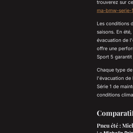
trouverez sur c
ma-bmw-serie-1
Les conditions d
saisons. En été,
évacuation de l
offre une perfo
Sport 5 garanti
Chaque type de p
l'évacuation de 
Série 1 de maint
conditions clima
Comparati
Pneu été : Mic