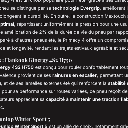
imacy 4
est un choix populaire pour l'été, grâce à ses caract
pneu se distingue par sa
technologie Evergrip
, améliorant 
rolongeant la durabilité. En outre, la construction Maxtouch
optimal
, répartissant uniformément la pression pour une usu
une amélioration de 2% de la durée de vie du pneu par rapp
aré à d'autres pneus été, le Primacy 4 offre un compromis
e et longévité, rendant les trajets estivaux agréable et sécu
s : Hankook Kinergy 4S2 H750
nergy 4S2 H750
est conçu pour rouler confortablement tout
yvalence provient de ses
rainures en escalier
, permettant u
u, et de ses lamelles externes été qui renforcent la
stabilité
 pour sa performance sur routes variées, ce pneu reçoit d
isateurs apprécient sa
capacité à maintenir une traction fia
ec.
Dunlop Winter Sport 5
unlop Winter Sport 5
est un allié de choix, notamment grâ