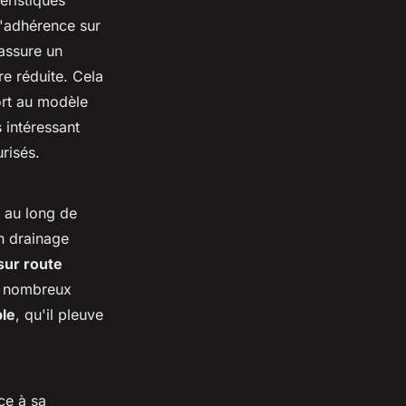
éristiques
l'adhérence sur
 assure un
re réduite. Cela
ort au modèle
 intéressant
risés.
 au long de
n drainage
 sur route
e nombreux
ble
, qu'il pleuve
ce à sa