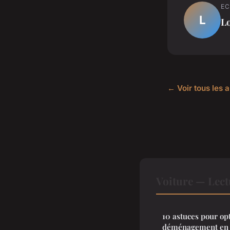
EC
L
L
← Voir tous les a
Voiture — Lec
10 astuces pour op
déménagement en