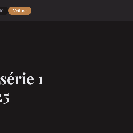
té
Voiture
érie 1
25