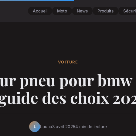
Accueil
Moto
News
Produits
Sécuri
VOITURE
eur pneu pour bmw s
 guide des choix 20
Louna
3 avril 2025
4 min de lecture
L