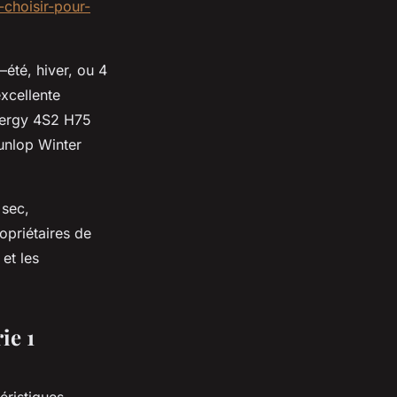
choisir-pour-
été, hiver, ou 4
excellente
inergy 4S2 H75
unlop Winter
 sec,
ropriétaires de
et les
ie 1