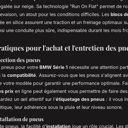
galée sur neige. Sa technologie "Run On Flat" permet de ro
vaison, un atout pour les conditions difficiles. Les
blocs d
vée en silice assurent une traction et un freinage optimaux s
nsi une conduite plus sûre, indispensable durant les mois fr
atiques pour l'achat et l'entretien des pn
lection des pneus
s pneus pour votre
BMW Série 1
nécessite une attention part
à la
compatibilité
. Assurez-vous que les pneus s'alignent av
de votre modèle pour garantir une performance optimale. Fa
s prix
en ligne peut également vous permettre de faire de
ardez un œil attentif sur l'
étiquetage des pneus
: il vous i
étique, leur adhérence sous la pluie et leur niveau sonore.
stallation de pneus
e pneus, la facilité d'
installation
joue un rôle crucial. Les d