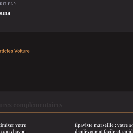
RIT PAR
ouna
rticles Voiture
tures complémentaires
timiser votre
Épaviste marseille : votre s
 20m3 hayon
d'enlèvement facile et rapid