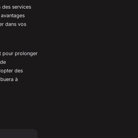
à des services
s avantages
er dans vos
et pour prolonger
 de
dopter des
ibuera à