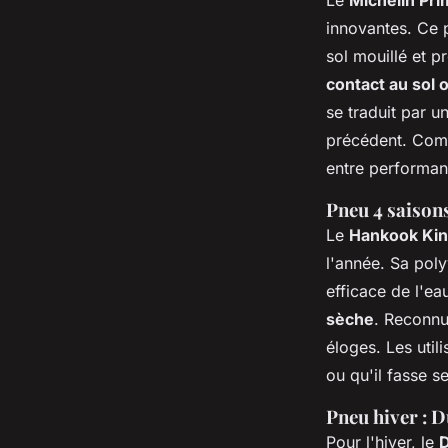
Le
Michelin Pr
innovantes. Ce 
sol mouillé et p
contact au sol 
se traduit par 
précédent. Comp
entre performanc
Pneu 4 saison
Le
Hankook Ki
l'année. Sa pol
efficace de l'ea
sèche
. Reconnu
éloges. Les util
ou qu'il fasse s
Pneu hiver : 
Pour l'hiver, le
D