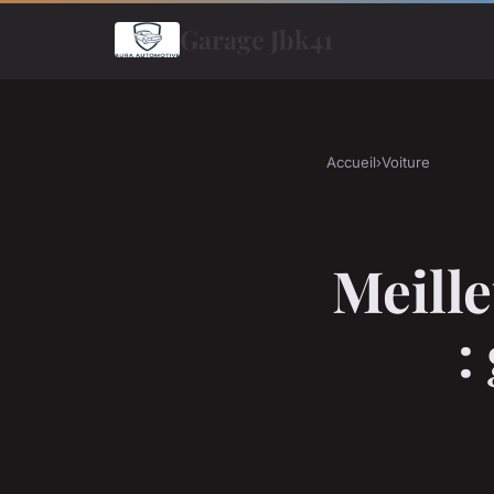
Garage Jbk41
Accueil
›
Voiture
Meill
: