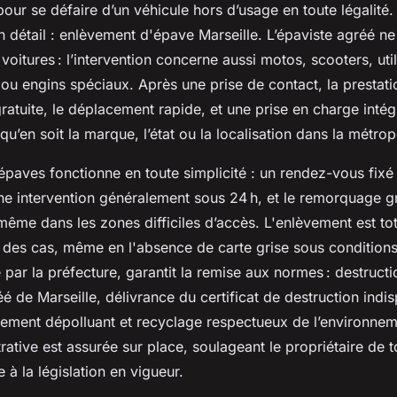
our se défaire d’un véhicule hors d’usage en toute légalité
n détail : enlèvement d'épave Marseille. L’épaviste agréé n
oitures : l’intervention concerne aussi motos, scooters, utili
 ou engins spéciaux. Après une prise de contact, la presta
ratuite, le déplacement rapide, et une prise en charge intég
 qu’en soit la marque, l’état ou la localisation dans la métr
épaves fonctionne en toute simplicité : un rendez-vous fixé
une intervention généralement sous 24 h, et le remorquage g
ême dans les zones difficiles d’accès. L'enlèvement est tot
 des cas, même en l'absence de carte grise sous conditions.
 par la préfecture, garantit la remise aux normes : destructi
 de Marseille, délivrance du certificat de destruction indi
itement dépolluant et recyclage respectueux de l’environnem
rative est assurée sur place, soulageant le propriétaire de t
 à la législation en vigueur.