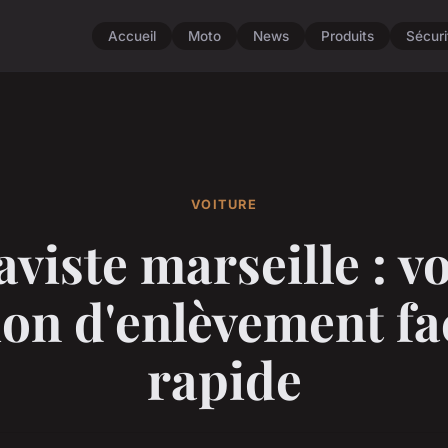
Accueil
Moto
News
Produits
Sécuri
VOITURE
viste marseille : v
ion d'enlèvement fac
rapide