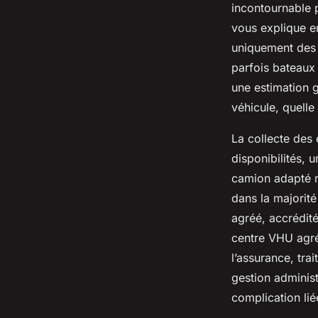
incontournable p
vous explique e
uniquement des v
parfois bateaux
une estimation g
véhicule, quelle
La collecte des 
disponibilités, 
camion adapté m
dans la majorité
agréé, accrédité
centre VHU agréé
l’assurance, tra
gestion administ
complication liée