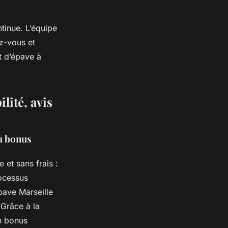
tinue. L’équipe
z-vous et
t d’épave à
lité, avis
ou bonus
 et sans frais :
rocessus
pave Marseille
 Grâce à la
un bonus