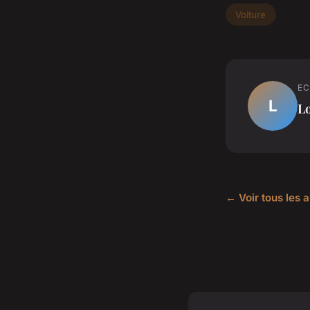
Voiture
EC
L
L
← Voir tous les a