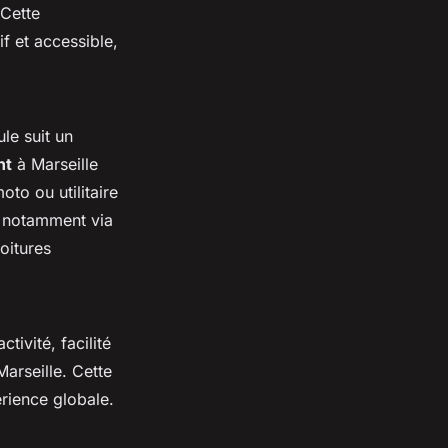
 Cette
if et accessible,
le suit un
nt
à Marseille
to ou utilitaire
, notamment via
oitures
tivité, facilité
arseille. Cette
érience globale.