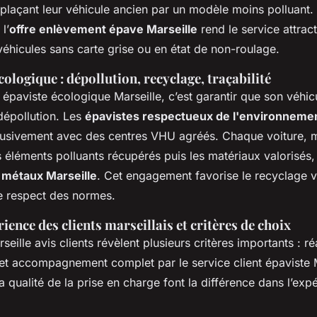
plaçant leur véhicule ancien par un modèle moins polluant.
l’
offre enlèvement épave Marseille
rend le service attract
éhicules sans carte grise ou en état de non-roulage.
logique : dépollution, recyclage, traçabilité
 épaviste écologique Marseille, c’est garantir que son véhicu
 dépollution. Les
épavistes respectueux de l'environneme
lusivement avec des centres VHU agréés. Chaque voiture, mo
s éléments polluants récupérés puis les matériaux valorisés
 métaux Marseille
. Cet engagement favorise le recyclage v
le respect des normes.
ience des clients marseillais et critères de choix
eille avis clients révèlent plusieurs critères importants : réac
t accompagnement complet par le service client épaviste M
 la qualité de la prise en charge font la différence dans l’exp