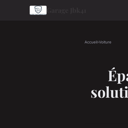
Garage Jbk41
Accueil
›
Voiture
Épa
solut