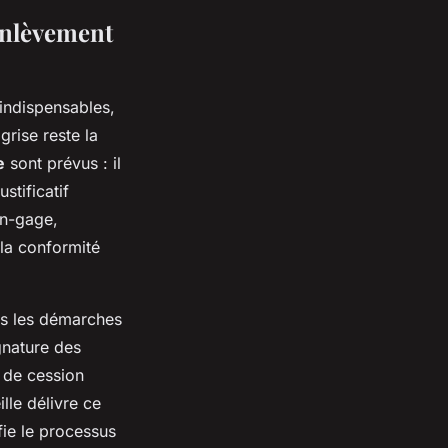
enlèvement
indispensables,
grise reste la
e
sont prévus : il
stificatif
on-gage,
 la conformité
tes les démarches
ignature des
n de cession
lle délivre ce
fie le processus