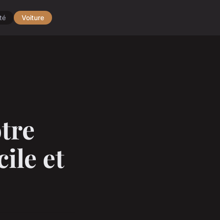
té
Voiture
otre
ile et