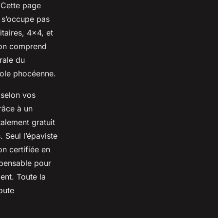
. Cette page
e s’occupe pas
taires, 4x4, et
tion comprend
rale du
opole phocéenne.
 selon vos
râce à un
alement gratuit
 Seul l’épaviste
on certifiée en
spensable pour
ent. Toute la
oute