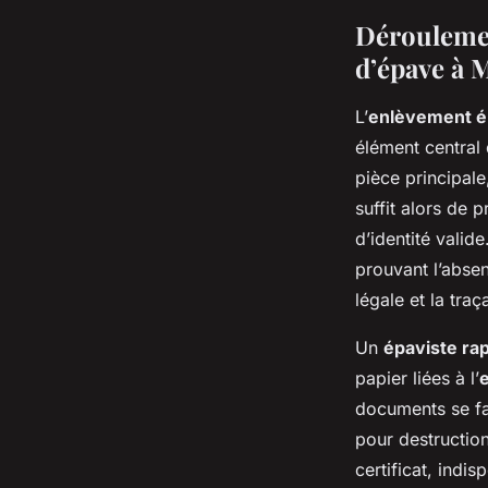
Déroulemen
d’épave à M
L’
enlèvement é
élément central 
pièce principale
suffit alors de 
d’identité valid
prouvant l’absen
légale et la tra
Un
épaviste rap
papier liées à l’
documents se fai
pour destruction
certificat, indi