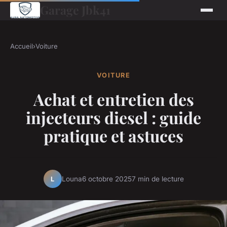
Garage Jbk41
Accueil
›
Voiture
VOITURE
Achat et entretien des
injecteurs diesel : guide
pratique et astuces
Louna
6 octobre 2025
7 min de lecture
L