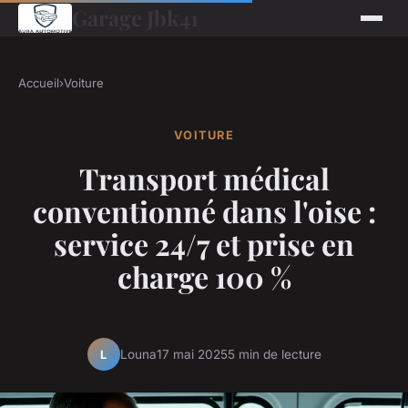
Garage Jbk41
Accueil
›
Voiture
VOITURE
Transport médical
conventionné dans l'oise :
service 24/7 et prise en
charge 100 %
Louna
17 mai 2025
5 min de lecture
L